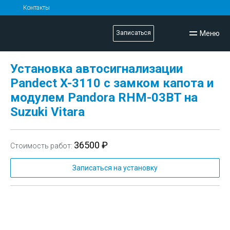
Контакты
Меню
Записаться
Установка автосигнализации
Pandect X-3110 с замком капота и
модулем Pandora RHM-03BT на
Suzuki Vitara
36500 ₽
Стоимость работ:
Записаться на установку