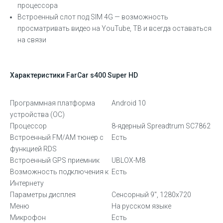
процессора
Встроенный слот под SIM 4G — возможность
просматривать видео на YouTube, ТВ и всегда оставаться
на связи
Характеристики FarCar s400 Super HD
Программная платформа
Android 10
устройства (ОС)
Процессор
8-ядерный Spreadtrum SC7862
Встроенный FM/AM тюнер с
Есть
функцией RDS
Встроенный GPS приемник
UBLOX-M8
Возможность подключения к
Есть
Интернету
Параметры дисплея
Сенсорный 9″, 1280х720
Меню
На русском языке
Микрофон
Есть