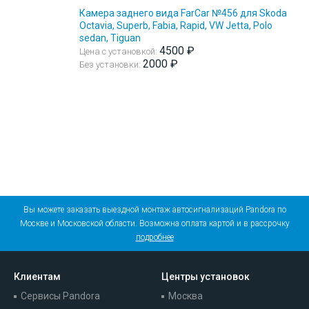
Камера заднего вида FarCar №456 для Skoda
Octavia, Superb, Fabia, Rapid, VW Jetta, Polo
sedan, Tiguan
4500 ₽
Цена с установкой:
2000 ₽
Без установки:
Вы можете заказать выездной монтаж автосигнализаций Pandora по
Москве и Московской области. Возможна оплата картой и в рассрочку
подробнее
Клиентам
Центры установок
Сервисы Pandora
Москва