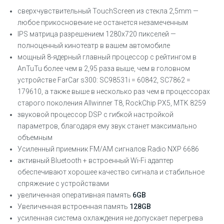
сверхчувствительный TouchScreen из стекла 2,5mm —
любое прикосновение не останется незамеченным
IPS матрица разрешением 1280х720 пикселей —
полноценный кинотеатр в вашем автомобиле
мощный 8-ядерный главный процессор с рейтингом в
AnTuTu более чем в 2,95 раза выше, чем в головном
устройстве FarCar s300: SC98531i = 60842, SC7862 =
179610, а также выше в несколько раз чем в процессорах
старого поколения Allwinner T8, RockChip PX5, MTK 8259
звуковой процессор DSP с гибкой настройкой
параметров, благодаря ему звук станет максимально
объемным
Усиленный приемник FM/AM сигналов Radio NXP 6686
активный Bluetooth + встроенный Wi-Fi адаптер
обеспечивают хорошее качество сигнала и стабильное
спряжение с устройствами
увеличенная оперативная память
6GB
Увеличенная встроенная память
128GB
усиленная система охлаждения не допускает перегрева