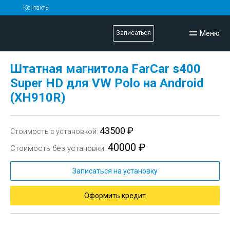
Контакты
Меню
Записаться
Штатная магнитола FarCar s400
Super HD для VW Polo на Android
(XH910R)
43500 ₽
Стоимость с установкой:
40000 ₽
Стоимость без установки:
Записаться на установку
Оформить кредит