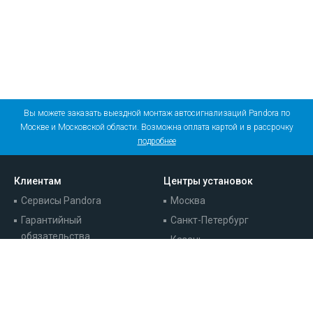
Вы можете заказать выездной монтаж автосигнализаций Pandora по
Москве и Московской области. Возможна оплата картой и в рассрочку
подробнее
Клиентам
Центры установок
Сервисы Pandora
Москва
Гарантийный
Санкт-Петербург
обязательства
Казань
Записаться на установку
Краснодар
Наши работы
Ростов-на-Дону
Отзывы