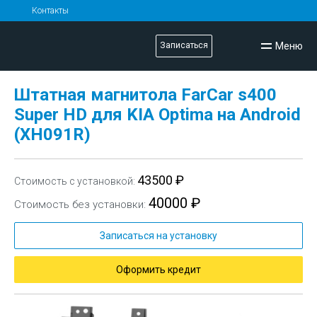
Контакты
Меню
Записаться
Штатная магнитола FarCar s400
Super HD для KIA Optima на Android
(XH091R)
43500 ₽
Стоимость с установкой:
40000 ₽
Стоимость без установки:
Записаться на установку
Оформить кредит