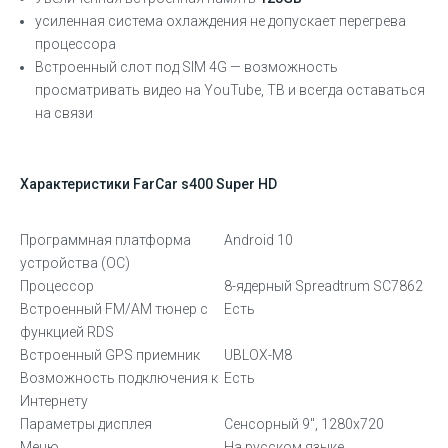
усиленная система охлаждения не допускает перегрева
процессора
Встроенный слот под SIM 4G — возможность
просматривать видео на YouTube, ТВ и всегда оставаться
на связи
Характеристики FarCar s400 Super HD
Программная платформа
Android 10
устройства (ОС)
Процессор
8-ядерный Spreadtrum SC7862
Встроенный FM/AM тюнер с
Есть
функцией RDS
Встроенный GPS приемник
UBLOX-M8
Возможность подключения к
Есть
Интернету
Параметры дисплея
Сенсорный 9″, 1280х720
Меню
На русском языке