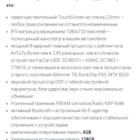
это:
сверхчувствительный TouchScreen из стекла 2,5mm —
любое прикосновение не останется незамеченным
IPS матрица разрешением 1280х720 пикселей —
полноценный кинотеатр в вашем автомобиле
мощный 8-ядерный главный процессор с рейтингом в
AnTuTu более чем в 2,95 раза выше, чем в головном
устройстве FarCar s300: SC98531i = 60842, SC7862 =
179610, а также выше в несколько раз чем в процессорах
старого поколения Allwinner T8, RockChip PX5, MTK 8259
звуковой процессор DSP с гибкой настройкой
параметров, благодаря ему звук станет максимально
объемным
Усиленный приемник FM/AM сигналов Radio NXP 6686
активный Bluetooth + встроенный Wi-Fi адаптер
обеспечивают хорошее качество сигнала и стабильное
спряжение с устройствами
увеличенная оперативная память
6GB
Увеличенная встроенная память
128GB