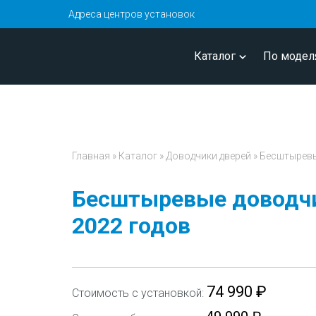
Адреса центров установок
Каталог
По модел
Главная
»
Каталог
»
Доводчики дверей
»
Беcштыревые
Беcштыревые доводчик
2022 годов
74 990 ₽
Стоимость с установкой: