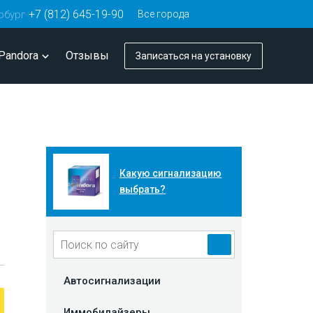
+7 (812) 645-19-90
Все города
рбург
Pandora
Отзывы
Записаться
на установку
Какую сигнализацию
выбрать?
Автосигнализации
Иммобилайзеры