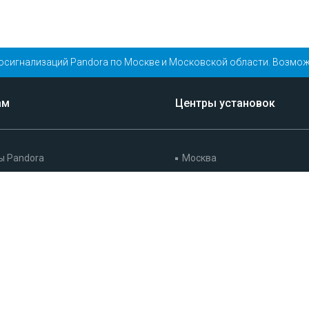
осигнализаций Pandora по Москве и Московской области. Возмож
ам
Центры установок
ы Pandora
Москва
ийный обязательства
Санкт-Петербург
ься на установку
Казань
аботы
Краснодар
ы
Ростов-на-Дону