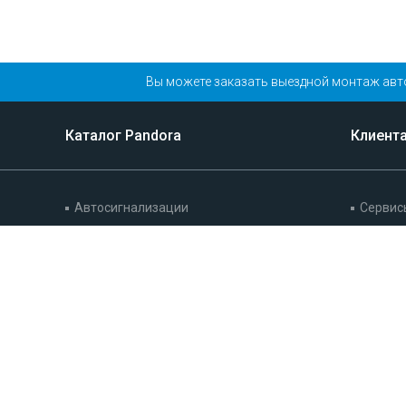
Вы можете заказать выездной монтаж авт
Каталог Pandora
Клиент
Автосигнализации
Сервис
Иммобилайзеры
Гарант
Автозапуск двигателя
Записат
Механическая защита
Наши р
Мотосигнализации
Отзыв
Аксессуары
Тонировка и защитная пленка
Смотреть весь каталог
Шумоизоляция