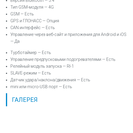
Версия Bluetooth — 5.4
Тип GSM-модуля — 4G
GSM — Есть
GPS и ГЛОНАСС
— Опция
CAN интерфейс — Есть
Управление через веб-сайт и приложения для Android и iOS
— Да
Турботаймер — Есть
Управление предпусковыми подогревателями — Есть
Релейный модуль запуска — RI-1
SLAVE-режим — Есть
Датчик удара/наклона/движения — Есть
mini или micro-USB порт — Есть
ГАЛЕРЕЯ