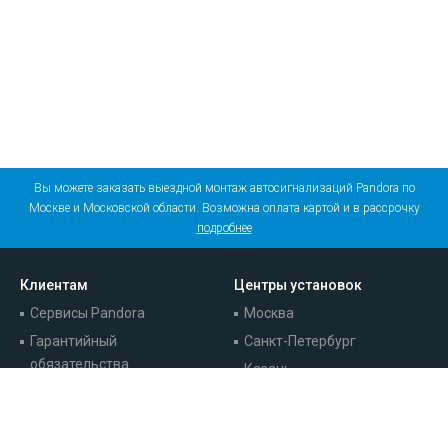
Вы можете заказать выездной монтаж автосигнализаций Pandora по
Москве и Московской области. Возможна оплата картой и в рассрочку
подробнее
Клиентам
Центры установок
Сервисы Pandora
Москва
Гарантийный
Санкт-Петербург
обязательства
Казань
Записаться на установку
Краснодар
Наши работы
Ростов-на-Дону