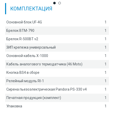
КОМПЛЕКТАЦИЯ
Основной блок UF-4G
1
Брелок BTM-790
1
Брелок R-500BT v2
1
ЗИП крепежа универсальный
1
Основной кабель X-1000
1
Кабель аналогового термодатчика (46 Моtо)
1
Кнопка BS4 в сборе
1
Релейный модуль RI-1
1
Сирена пьезоэлектрическая Pandora PS-330 v4
1
Печатная продукция (комплект)
1
Упаковка
1