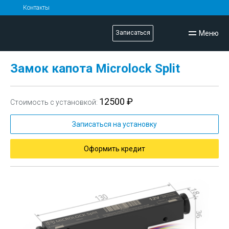
Контакты
Меню
Записаться
Замок капота Microlock Split
12500 ₽
Стоимость с установкой:
Записаться на установку
Оформить кредит