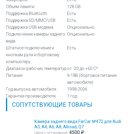
Объём памяти
128 GB
Поддержка Bluetooth
Есть
Поддержка SD/MMC/USB
Есть
Поддержка USB-модема
Опционально
Подключение камеры заднего
Опционально
вида
Штатное подключение к
Есть
кнопкам руля и бортовому
компьютеру
Диапазон рабочих температур
от -20 до +60 Сº
Питание
9-18В (бортовое питание
автомобиля)
Год выпуска автомобиля
1998-2006
Гарантия производителя
1 год
СОПУТСТВУЮЩИЕ ТОВАРЫ
Камера заднего вида FarCar №472 для Audi
А3, A4, A6, А8, Allroad, Q7
4500 ₽
Цена с установкой: