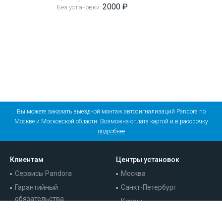
2000 ₽
Без установки:
Вы можете заказать выездной монтаж автосигнализаций Pandora по
Москве и Московской области. Возможна оплата картой и в рассрочку
подробнее
Клиентам
Центры установок
Сервисы Pandora
Москва
Гарантийный
Санкт-Петербург
обязательства
Казань
Записаться на установку
Краснодар