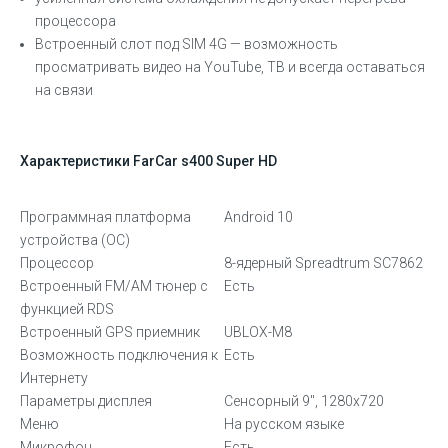
процессора
Встроенный слот под SIM 4G — возможность
просматривать видео на YouTube, ТВ и всегда оставаться
на связи
Характеристики FarCar s400 Super HD
Программная платформа
Android 10
устройства (ОС)
Процессор
8-ядерный Spreadtrum SC7862
Встроенный FM/AM тюнер с
Есть
функцией RDS
Встроенный GPS приемник
UBLOX-M8
Возможность подключения к
Есть
Интернету
Параметры дисплея
Сенсорный 9″, 1280х720
Меню
На русском языке
Микрофон
Есть