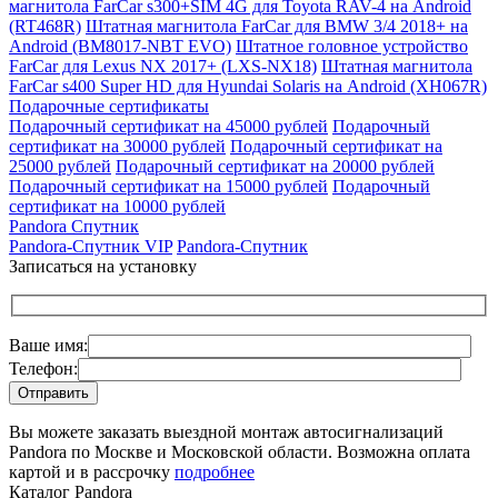
магнитола FarCar s300+SIM 4G для Toyota RAV-4 на Android
(RT468R)
Штатная магнитола FarCar для BMW 3/4 2018+ на
Android (BM8017-NBT EVO)
Штатное головное устройство
FarCar для Lexus NX 2017+ (LXS-NX18)
Штатная магнитола
FarCar s400 Super HD для Hyundai Solaris на Android (XH067R)
Подарочные сертификаты
Подарочный сертификат на 45000 рублей
Подарочный
сертификат на 30000 рублей
Подарочный сертификат на
25000 рублей
Подарочный сертификат на 20000 рублей
Подарочный сертификат на 15000 рублей
Подарочный
сертификат на 10000 рублей
Pandora Спутник
Pandora-Спутник VIP
Pandora-Спутник
Записаться на установку
Ваше имя:
Телефон:
Вы можете заказать выездной монтаж автосигнализаций
Pandora по Москве и Московской области. Возможна оплата
картой и в рассрочку
подробнее
Каталог Pandora