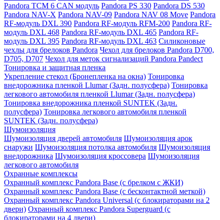
Pandora TCM 6 CAN модуль
Pandora PS 330
Pandora DS 530
Pandora NAV-X
Pandora NAV-09
Pandora NAV 08 Move
Pandora
RF-модуль DXL 390
Pandora RF-модуль RFM-200
Pandora RF-
модуль DXL 468
Pandora RF-модуль DXL 465
Pandora RF-
модуль DXL 395
Pandora RF-модуль DXL 463
Силиконовые
чехлы для брелоков Pandora
Чехол для брелоков Pandora D700,
D705, D707
Чехол для меток сигнализаций Pandora Pandect
Тонировка и защитная пленка
Укрепление стекол (Бронепленка на окна)
Тонировка
внедорожника пленкой Llumar (Задн. полусфера)
Тонировка
легкового автомобиля пленкой Llumar (Задн. полусфера)
Тонировка внедорожника пленкой SUNTEK (Задн.
полусфера)
Тонировка легкового автомобиля пленкой
SUNTEK (Задн. полусфера)
Шумоизоляция
Шумоизоляция дверей автомобиля
Шумоизоляция арок
снаружи
Шумоизоляция потолка автомобиля
Шумоизоляция
внедорожника
Шумоизоляция кроссовера
Шумоизоляция
легкового автомобиля
Охранные комплексы
Охранный комплекс Pandora Base (с брелком с ЖКИ)
Охранный комплекс Pandora Base (с бесконтактной меткой)
Охранный комплекс Pandora Universal (с блокираторами на 2
двери)
Охранный комплекс Pandora Superguard (с
блокираторами на 4 двери)