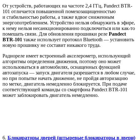
От устройств, работающих на частоте 2,4 ГГц, Pandect BTR-
101 отличается повышенной помехозащищенностью
и стабильностью работы, а также вдвое сниженным
энергопотреблением. Устройство нельзя обнаружить в эфире,
к нему нельзя несанкционированно подключиться или как-то
помешать связи. Для обновления прошивки реле
Pandect
BTR-101
также использует протокол Bluetooth — установить
новую прошивку не составит никакого труда.
Радиореле имеет встроенный акселерометр, использующий
алгоритмы определения движения, поэтому оно может
использоваться в автомобилях, оснащенных функцией
автозапуска — запуск двигателя разрешается в любом случае,
но при попытке начать движение, не пройдя авторизацию
по метке, двигатель немедленно блокируется. При подаче
соответствующей команды со смартфона Pandect BTR-101
может заблокировать двигатель немедленно.
6.
Блокираторы дверей (штыревые блокираторы в двери)