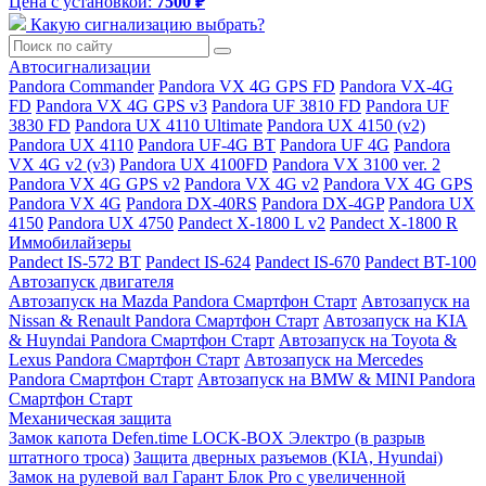
Цена с установкой:
7500 ₽
Какую сигнализацию выбрать?
Автосигнализации
Pandora Commander
Pandora VX 4G GPS FD
Pandora VX-4G
FD
Pandora VX 4G GPS v3
Pandora UF 3810 FD
Pandora UF
3830 FD
Pandora UX 4110 Ultimate
Pandora UX 4150 (v2)
Pandora UX 4110
Pandora UF-4G BT
Pandora UF 4G
Pandora
VX 4G v2 (v3)
Pandora UX 4100FD
Pandora VX 3100 ver. 2
Pandora VX 4G GPS v2
Pandora VX 4G v2
Pandora VX 4G GPS
Pandora VX 4G
Pandora DX-40RS
Pandora DX-4GP
Pandora UX
4150
Pandora UX 4750
Pandect X-1800 L v2
Pandect X-1800 R
Иммобилайзеры
Pandect IS-572 BT
Pandect IS-624
Pandect IS-670
Pandect BT-100
Автозапуск двигателя
Автозапуск на Mazda Pandora Смартфон Старт
Автозапуск на
Nissan & Renault Pandora Смартфон Старт
Автозапуск на KIA
& Huyndai Pandora Смартфон Старт
Автозапуск на Toyota &
Lexus Pandora Смартфон Старт
Автозапуск на Mercedes
Pandora Смартфон Старт
Автозапуск на BMW & MINI Pandora
Смартфон Старт
Механическая защита
Замок капота Defen.time LOCK-BOX Электро (в разрыв
штатного троса)
Защита дверных разъемов (KIA, Hyundai)
Замок на рулевой вал Гарант Блок Pro с увеличенной