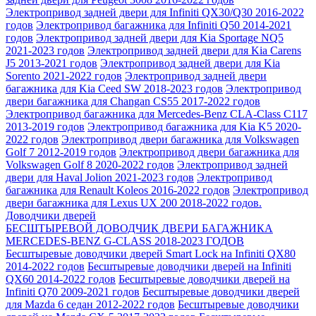
Электропривод задней двери для Infiniti QX30/Q30 2016-2022
годов
Электропривод багажника для Infiniti Q50 2014-2021
годов
Электропривод задней двери для Kia Sportage NQ5
2021-2023 годов
Электропривод задней двери для Kia Carens
J5 2013-2021 годов
Электропривод задней двери для Kia
Sorento 2021-2022 годов
Электропривод задней двери
багажника для Kia Ceed SW 2018-2023 годов
Электропривод
двери багажника для Changan CS55 2017-2022 годов
Электропривод багажника для Mercedes-Benz CLA-Class С117
2013-2019 годов
Электропривод багажника для Kia K5 2020-
2022 годов
Электропривод двери багажника для Volkswagen
Golf 7 2012-2019 годов
Электропривод двери багажника для
Volkswagen Golf 8 2020-2022 годов
Электропривод задней
двери для Haval Jolion 2021-2023 годов
Электропривод
багажника для Renault Koleos 2016-2022 годов
Электропривод
двери багажника для Lexus UX 200 2018-2022 годов.
Доводчики дверей
БЕСШТЫРЕВОЙ ДОВОДЧИК ДВЕРИ БАГАЖНИКА
MERCEDES-BENZ G-CLASS 2018-2023 ГОДОВ
Беcштыревые доводчики дверей Smart Lock на Infiniti QX80
2014-2022 годов
Беcштыревые доводчики дверей на Infiniti
QX60 2014-2022 годов
Бесштыревые доводчики дверей на
Infiniti Q70 2009-2021 годов
Бесштыревые доводчики дверей
для Mazda 6 седан 2012-2022 годов
Беcштыревые доводчики