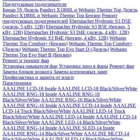
Предпусковые подогреватели
Бинар 5S Дизель
Pandect X1800L и Webasto Thermo Top Дизель
Pandect X1800L и Webasto Thermo Top Бензин
Ремонт
предпусковых подогревателей
Eberspacher Hydronic S3 D5E
(дизель, 5 кВт, 12В)
Eberspacher Hydronic S3 B5E (бензин, 5
кВт, 12В)
Eberspacher Hydronic S3 D4E (дизель, 4 кВт, 12В)
Eberspacher Hydronic S3 B4E (бензин, 4 кВт, 12В)
Webasto
Thermo Top Comfort+ (Бензин)
Webasto Thermo Top Comfort+
(Дизель)
Webasto Thermo Top Evo Start D (Дизель)
Webasto
Thermo Top Evo Start B (Бензин)
Ремонт и тюнинг фар
Установка омывателя фар
Установка линз в фары
Ремонт фар
Замена блоков розжига
Замена ксеноновых ламп
Профилактика и защита от влаги
Парктроники
AAALINE LCD-18 Inside
AAALINE LCD-18 Black/Silver/White
AAALINE RNG-18 Inside
AAALINE RNG-18
Black/Silver/White
AAALINE RNG-16 Black/Silver/White
AAALINE RNG-16 Inside
AAALINE LCD-14 Inside
AAALINE
LCD-14 Truck Black/Silver/White
AAALINE LED-14 Truck
Black/Silver/White
AAALINE LED-14 Inside
AAALINE LCD-14
Black/Silver/White
AAALINE LED-14 Black/Silver/White
AAALINE RNG-14 Inside
AAALINE SLED-14 Inside
AAALINE RNG-14 Black/Silver/White
AAALINE MLCD-14
Black/Silver/White
AAALINE SLED-14 Black/Silver/White