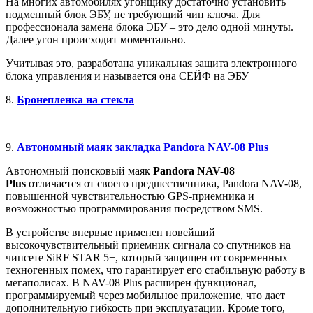
На многих автомобилях угонщику достаточно установить
подменный блок ЭБУ, не требующий чип ключа. Для
профессионала замена блока ЭБУ – это дело одной минуты.
Далее угон происходит моментально.
Учитывая это, разработана уникальная защита электронного
блока управления и называется она СЕЙФ на ЭБУ
8.
Бронепленка на стекла
9.
Автономный маяк закладка Pandora NAV-08 Plus
Автономный поисковый маяк
Pandora NAV-08
Plus
отличается от своего предшественника, Pandora NAV-08,
повышенной чувствительностью GPS-приемника и
возможностью программирования посредством SMS.
В устройстве впервые применен новейший
высокочувствительный приемник сигнала со спутников на
чипсете SiRF STAR 5+, который защищен от современных
техногенных помех, что гарантирует его стабильную работу в
мегаполисах. В NAV-08 Plus расширен функционал,
программируемый через мобильное приложение, что дает
дополнительную гибкость при эксплуатации. Кроме того,