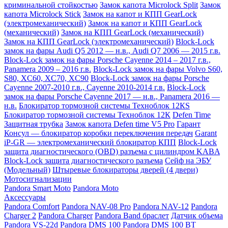
криминальной стойкостью
Замок капота Microlock Split
Замок
капота Microlock Stick
Замок на капот и КПП GearLock
(электромеханический)
Замок на капот и КПП GearLock
(механический)
Замок на КПП GearLock (механический)
Замок на КПП GearLock (электромеханический)
Block-Lock
замок на фары Audi Q5 2012 — н.в., Audi Q7 2006 — 2015 г.в.
Block-Lock замок на фары Porsche Cayenne 2014 – 2017 г.в.,
Panamera 2009 – 2016 г.в.
Block-Lock замок на фары Volvo S60,
S80, XC60, XC70, XC90
Block-Lock замок на фары Porsche
Cayenne 2007-2010 г.в., Cayenne 2010-2014 г.в.
Block-Lock
замок на фары Porsche Cayenne 2017 — н.в., Panamera 2016 —
н.в.
Блокиратор тормозной системы Техноблок 12КS
Блокиратор тормозной системы Техноблок 12К
Defen Time
Защитная трубка
Замок капота Defen time V5 Pro
Гарант
Консул — блокиратор коробки переключения передач
Garant
iP-GR — электромеханический блокиратор КПП
Block-Lock
защита диагностического (OBD) разъема с цилиндром KABA
Block-Lock защита диагностического разъема
Сейф на ЭБУ
(Модельный)
Штыревые блокираторы дверей (4 двери)
Мотосигнализации
Pandora Smart Moto
Pandora Moto
Аксессуары
Pandora Comfort
Pandora NAV-08 Pro
Pandora NAV-12
Pandora
Charger 2
Pandora Charger
Pandora Band браслет
Датчик объема
Pandora VS-22d
Pandora DMS 100
Pandora DMS 100 BT