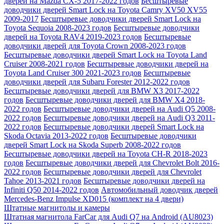
дверей на Mazda CX-5 2017-2022 годов
Беcштыревые
доводчики дверей Smart Lock на Toyota Camry XV50 XV55
2009-2017
Беcштыревые доводчики дверей Smart Lock на
Toyota Sequoia 2008-2023 годов
Беcштыревые доводчики
дверей на Toyota RAV4 2019-2023 годов
Беcштыревые
доводчики дверей для Toyota Crown 2008-2023 годов
Беcштыревые доводчики дверей Smart Lock на Toyota Land
Cruiser 2008-2021 годов
Беcштыревые доводчики дверей на
Toyota Land Cruiser 300 2021-2023 годов
Беcштыревые
доводчики дверей для Subaru Forester 2012-2022 годов
Беcштыревые доводчики дверей для BMW X3 2017-2022
годов
Беcштыревые доводчики дверей для BMW X4 2018-
2022 годов
Беcштыревые доводчики дверей на Audi Q5 2008-
2022 годов
Беcштыревые доводчики дверей на Audi Q3 2011-
2022 годов
Беcштыревые доводчики дверей Smart Lock на
Skoda Octavia 2013-2022 годов
Беcштыревые доводчики
дверей Smart Lock на Skoda Superb 2008-2022 годов
Беcштыревые доводчики дверей на Toyota CH-R 2018-2023
годов
Беcштыревые доводчики дверей для Chevrolet Bolt 2016-
2022 годов
Беcштыревые доводчики дверей для Chevrolet
Tahoe 2013-2021 годов
Беcштыревые доводчики дверей на
Infiniti Q50 2014-2022 годов
Автомобильный доводчик дверей
Mercedes-Benz Impulse XD015 (комплект на 4 двери)
Штатные магнитолы и камеры
Штатная магнитола FarCar для Audi Q7 на Android (AU8023)