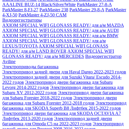
AAALINE BUZ-14 Black/Silver/White
ParkMaster 27-8-A
ParkMaster 8-FJ-27
ParkMaster 238
ParkMaster 29-8-A
ParkMaster
4-XJ-50
ParkMaster 4-ZJ-50 CAM
Видеорегистраторы
AXIOM SPECIAL WIFI GLONASS READY/ для а/м MAZDA
AXIOM SPECIAL WIFI GLONASS READY/ для а/м AUDI
AXIOM SPECIAL WIFI GLONASS READY/ для а/м BMW
AXIOM SPECIAL WIFI GLONASS READY/ для а/м
LEXUS/TOYOTA
AXIOM SPECIAL WIFI GLONASS
READY/ для а/м LAND ROVER
AXIOM SPECIAL WIFI
GLONASS READY/ для а/м MERCEDES
Видеорегистратор
Aviline
Электроприводы багажника
Электропривод задней двери для Haval Dargo 2022-2023 годов
Электропривод задней двери для Suzuki Vitara/ Escudo 2014-
2022 годов
Электропривод двери багажника для Subaru
Levorg 2014-2022 годов
Электропривод двери багажника для
Subaru XV 2012-2022 годов
Электропривод двери багажника
для Subaru Forester 2018-2022 годов
Электропривод двери
багажника для Subaru Forester 2012-2018 годов
Электропривод
багажника для SKODA Superb B8 Лифтбек 2015-2022 годов
Электропривод двери багажника для SKODA OCTAVIA A7
Лифтбек 2013-2020 годов
Электропривод задней двери
багажника для Omoda C5 на 2022-2023 годов
Электропривод
задней двери для Peugeot 3008 2016-2022 годов