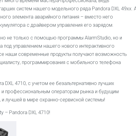
ет много времени мастера-профессионала, ведь
тарших систем нашего модельного ряда Pandora DXL 49xx. 
нного элемента аварийного питания – вместо него
кумулятора с драйвером управления его зарядом.
о не только с помощью программы AlarmStudio, но и
а под управлением нашего нового интерактивного
 все наши современные продукты получают возможность
циалисту, программирования с мобильного телефона
ra DXL 4710
, с учетом ее безальтернативно лучших
ся и профессиональным операторам рынка и будущим
 и лучшей в мире охранно-сервисной системы!
y – Pandora DXL 4710!