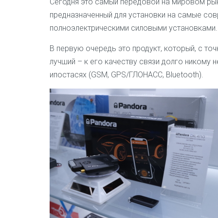
Сегодня это самый передовой на мировом ры
предназначенный для установки на самые со
полноэлектрическими силовыми установками.
В первую очередь это продукт, который, с точ
лучший – к его качеству связи долго никому 
ипостасях (GSM, GPS/ГЛОНАСС, Bluetooth).