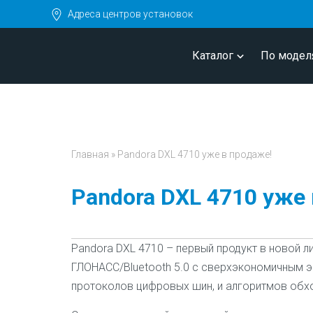
Адреса центров установок
Каталог
По модел
Главная
»
Pandora DXL 4710 уже в продаже!
Pandora DXL 4710 уже
Pandora DXL 4710
– первый продукт в новой л
ГЛОНАСС/Bluetooth 5.0 с сверхэкономичным 
протоколов цифровых шин, и алгоритмов обх