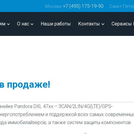
+7 (495) 175-19-90
Москва
Санкт-Пете
ям
О нас
Наши работы
Контакты
Сервисы 
 в продаже!
инейке Pandora DXL 47хх – 3CAN/2LIN/4G(LTE)/GPS-
энергопотреблением и поддержкой всех самых современны
ода иммобилайзеров, а также систем защиты компонентов.