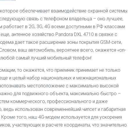
, которое обеспечивает взаимодействие охранной системы
оследующую связь с телефоном владельца – оно лучшее,
 работает в 2G, 3G, 4G всеми доступными в РФ классами
А еще, антенное хозяйство
Pandora DXL 4710
в связке с
дема дает такое расширение зоны покрытия GSM-сети,
! Словом, ваш автомобиль, вероятнее всего, окажется «on-
ть любой самый лучший мобильный телефон!
мации, то окажется, что приемник принимает не только
 еще и целый набор национальных и межнациональных
распознавать местоположение с максимально высокой
оважно для подвижного объекта, максимально быстро –
истем коммерческого, профессионального и даже
о, ведь использован современнейший чипсет и габаритная
 Кроме того, наш 4G-модем используется для ускорения
иков, участвующих в расчете координаты, что значительно