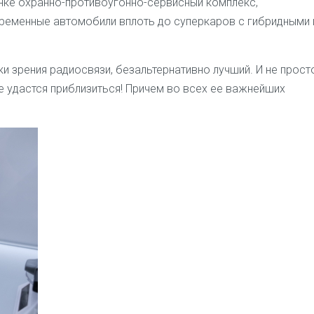
нке охранно-противоугонно-сервисный комплекс,
временные автомобили вплоть до суперкаров с гибридными 
ки зрения радиосвязи, безальтернативно лучший. И не прост
не удастся приблизиться! Причем во всех ее важнейших