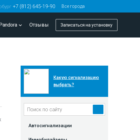
+7 (812) 645-19-90
Все города
рбург
Pandora
Отзывы
Записаться
на установку
Какую сигнализацию
выбрать?
х
Автосигнализации
Иммобилайзеры