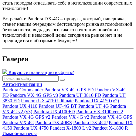
стать поводом отказывать себе в использовании современных
технологий!
Встречайте Pandora DX-4G – продукт, который, наверняка,
станет нашим очередным бестселлером рынка автомобильной
безопасности, ведь другого такого сочетания новейших
технологий и невысокой цены сегодня на рынке нет и не
предвидится в обозримом будущем!
Галерея
Какую сигнализацию выбрать?
Автосигнализации
Pandora Commander
Pandora VX 4G GPS FD
Pandora VX-4G
FD
Pandora VX 4G GPS v3
Pandora UF 3810 FD
Pandora UF
3830 FD
Pandora UX 4110 Ultimate
Pandora UX 4150 (v2)
Pandora UX 4110
Pandora UF-4G BT
Pandora UF 4G
Pandora
VX 4G v2 (v3)
Pandora UX 4100FD
Pandora VX 3100 ver. 2
Pandora VX 4G GPS v2
Pandora VX 4G v2
Pandora VX 4G GPS
Pandora VX 4G
Pandora DX-40RS
Pandora DX-4GP
Pandora UX
4150
Pandora UX 4750
Pandect X-1800 L v2
Pandect X-1800 R
Иммобилайзеры