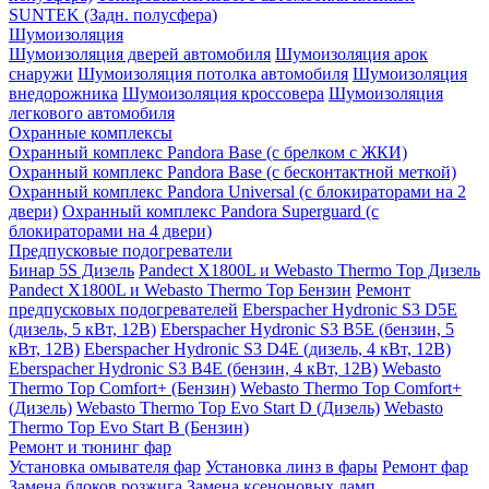
SUNTEK (Задн. полусфера)
Шумоизоляция
Шумоизоляция дверей автомобиля
Шумоизоляция арок
снаружи
Шумоизоляция потолка автомобиля
Шумоизоляция
внедорожника
Шумоизоляция кроссовера
Шумоизоляция
легкового автомобиля
Охранные комплексы
Охранный комплекс Pandora Base (с брелком с ЖКИ)
Охранный комплекс Pandora Base (с бесконтактной меткой)
Охранный комплекс Pandora Universal (с блокираторами на 2
двери)
Охранный комплекс Pandora Superguard (с
блокираторами на 4 двери)
Предпусковые подогреватели
Бинар 5S Дизель
Pandect X1800L и Webasto Thermo Top Дизель
Pandect X1800L и Webasto Thermo Top Бензин
Ремонт
предпусковых подогревателей
Eberspacher Hydronic S3 D5E
(дизель, 5 кВт, 12В)
Eberspacher Hydronic S3 B5E (бензин, 5
кВт, 12В)
Eberspacher Hydronic S3 D4E (дизель, 4 кВт, 12В)
Eberspacher Hydronic S3 B4E (бензин, 4 кВт, 12В)
Webasto
Thermo Top Comfort+ (Бензин)
Webasto Thermo Top Comfort+
(Дизель)
Webasto Thermo Top Evo Start D (Дизель)
Webasto
Thermo Top Evo Start B (Бензин)
Ремонт и тюнинг фар
Установка омывателя фар
Установка линз в фары
Ремонт фар
Замена блоков розжига
Замена ксеноновых ламп