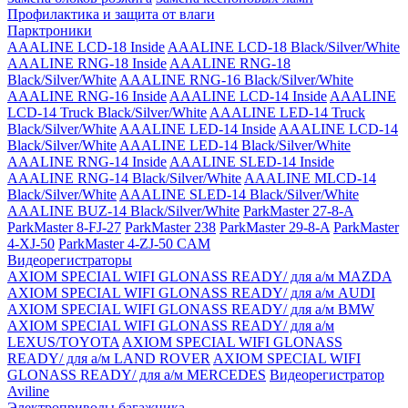
Профилактика и защита от влаги
Парктроники
AAALINE LCD-18 Inside
AAALINE LCD-18 Black/Silver/White
AAALINE RNG-18 Inside
AAALINE RNG-18
Black/Silver/White
AAALINE RNG-16 Black/Silver/White
AAALINE RNG-16 Inside
AAALINE LCD-14 Inside
AAALINE
LCD-14 Truck Black/Silver/White
AAALINE LED-14 Truck
Black/Silver/White
AAALINE LED-14 Inside
AAALINE LCD-14
Black/Silver/White
AAALINE LED-14 Black/Silver/White
AAALINE RNG-14 Inside
AAALINE SLED-14 Inside
AAALINE RNG-14 Black/Silver/White
AAALINE MLCD-14
Black/Silver/White
AAALINE SLED-14 Black/Silver/White
AAALINE BUZ-14 Black/Silver/White
ParkMaster 27-8-A
ParkMaster 8-FJ-27
ParkMaster 238
ParkMaster 29-8-A
ParkMaster
4-XJ-50
ParkMaster 4-ZJ-50 CAM
Видеорегистраторы
AXIOM SPECIAL WIFI GLONASS READY/ для а/м MAZDA
AXIOM SPECIAL WIFI GLONASS READY/ для а/м AUDI
AXIOM SPECIAL WIFI GLONASS READY/ для а/м BMW
AXIOM SPECIAL WIFI GLONASS READY/ для а/м
LEXUS/TOYOTA
AXIOM SPECIAL WIFI GLONASS
READY/ для а/м LAND ROVER
AXIOM SPECIAL WIFI
GLONASS READY/ для а/м MERCEDES
Видеорегистратор
Aviline
Электроприводы багажника