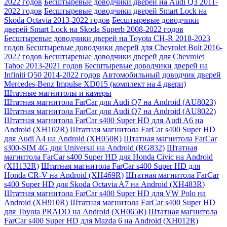
2022 годов
Беcштыревые доводчики дверей на Audi Q3 2011-
2022 годов
Беcштыревые доводчики дверей Smart Lock на
Skoda Octavia 2013-2022 годов
Беcштыревые доводчики
дверей Smart Lock на Skoda Superb 2008-2022 годов
Беcштыревые доводчики дверей на Toyota CH-R 2018-2023
годов
Беcштыревые доводчики дверей для Chevrolet Bolt 2016-
2022 годов
Беcштыревые доводчики дверей для Chevrolet
Tahoe 2013-2021 годов
Беcштыревые доводчики дверей на
Infiniti Q50 2014-2022 годов
Автомобильный доводчик дверей
Mercedes-Benz Impulse XD015 (комплект на 4 двери)
Штатные магнитолы и камеры
Штатная магнитола FarCar для Audi Q7 на Android (AU8023)
Штатная магнитола FarCar для Audi Q7 на Android (AU8022)
Штатная магнитола FarCar s400 Super HD для Audi A6 на
Android (XH102R)
Штатная магнитола FarCar s400 Super HD
для Audi A4 на Android (XH050R)
Штатная магнитола FarCar
s300-SIM 4G для Universal на Android (RG832)
Штатная
магнитола FarCar s400 Super HD для Honda Civic на Android
(XH132R)
Штатная магнитола FarCar s400 Super HD для
Honda CR-V на Android (XH469R)
Штатная магнитола FarCar
s400 Super HD для Skoda Octavia A7 на Android (XH483R)
Штатная магнитола FarCar s400 Super HD для VW Polo на
Android (XH910R)
Штатная магнитола FarCar s400 Super HD
для Toyota PRADO на Android (XH065R)
Штатная магнитола
FarCar s400 Super HD для Mazda 6 на Android (XH012R)