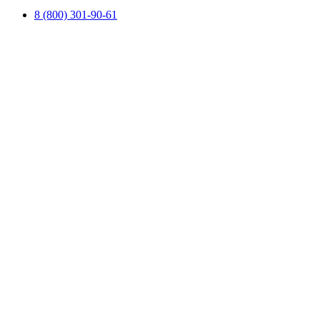
8 (800) 301-90-61
+7 (495) 175-19-90 (Москва)
+7 (812) 645-19-90 (Спб)
info@pandorasecurity.ru
Whatsapp
Telegram
Viber
©2026 Pandora Security
Информация на сайте не является публичной офертой