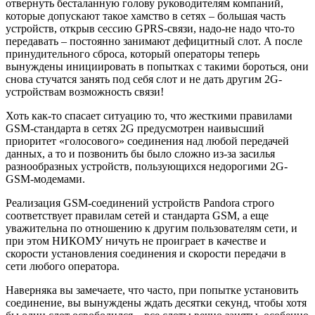
отвернуть бесталанную голову руководителям компаний,
которые допускают такое хамство в сетях – большая часть
устройств, открыв сессию GPRS-связи, надо-не надо что-то
передавать – постоянно занимают дефицитный слот. А после
принудительного сброса, который операторы теперь
вынуждены инициировать в попытках с такими бороться, они
снова стучатся занять под себя слот и не дать другим 2G-
устройствам возможность связи!
Хоть как-то спасает ситуацию то, что жесткими правилами
GSM-стандарта в сетях 2G предусмотрен наивысший
приоритет «голосового» соединения над любой передачей
данных, а то и позвонить бы было сложно из-за засилья
разнообразных устройств, пользующихся недорогими 2G-
GSM-модемами.
Реализация GSM-соединений устройств Pandora строго
соответствует правилам сетей и стандарта GSM, а еще
уважительна по отношению к другим пользователям сети, и
при этом НИКОМУ ничуть не проиграет в качестве и
скорости установления соединения и скорости передачи в
сети любого оператора.
Наверняка вы замечаете, что часто, при попытке установить
соединение, вы вынуждены ждать десятки секунд, чтобы хотя