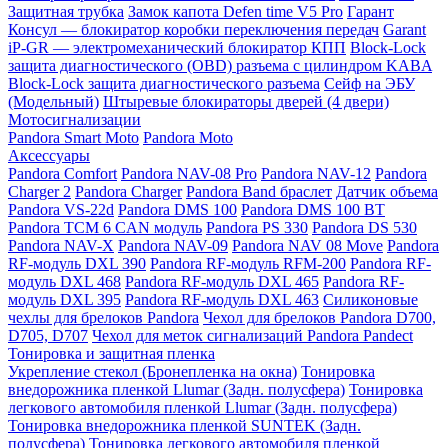
Защитная трубка
Замок капота Defen time V5 Pro
Гарант
Консул — блокиратор коробки переключения передач
Garant
iP-GR — электромеханический блокиратор КПП
Block-Lock
защита диагностического (OBD) разъема с цилиндром KABA
Block-Lock защита диагностического разъема
Сейф на ЭБУ
(Модельный)
Штыревые блокираторы дверей (4 двери)
Мотосигнализации
Pandora Smart Moto
Pandora Moto
Аксессуары
Pandora Comfort
Pandora NAV-08 Pro
Pandora NAV-12
Pandora
Charger 2
Pandora Charger
Pandora Band браслет
Датчик объема
Pandora VS-22d
Pandora DMS 100
Pandora DMS 100 BT
Pandora TCM 6 CAN модуль
Pandora PS 330
Pandora DS 530
Pandora NAV-X
Pandora NAV-09
Pandora NAV 08 Move
Pandora
RF-модуль DXL 390
Pandora RF-модуль RFM-200
Pandora RF-
модуль DXL 468
Pandora RF-модуль DXL 465
Pandora RF-
модуль DXL 395
Pandora RF-модуль DXL 463
Силиконовые
чехлы для брелоков Pandora
Чехол для брелоков Pandora D700,
D705, D707
Чехол для меток сигнализаций Pandora Pandect
Тонировка и защитная пленка
Укрепление стекол (Бронепленка на окна)
Тонировка
внедорожника пленкой Llumar (Задн. полусфера)
Тонировка
легкового автомобиля пленкой Llumar (Задн. полусфера)
Тонировка внедорожника пленкой SUNTEK (Задн.
полусфера)
Тонировка легкового автомобиля пленкой