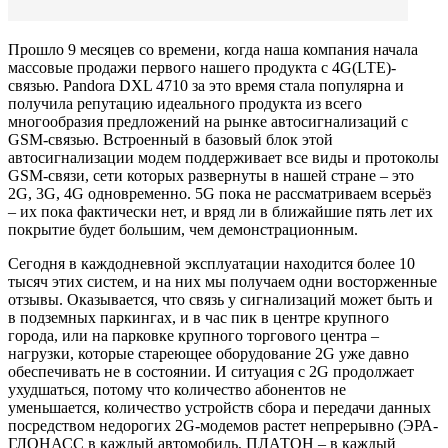
Прошло 9 месяцев со времени, когда наша компания начала
массовые продажи первого нашего продукта с 4G(LTE)-
связью. Pandora DXL 4710 за это время стала популярна и
получила репутацию идеального продукта из всего
многообразия предложений на рынке автосигнализаций с
GSM-связью. Встроенный в базовый блок этой
автосигнализации модем поддерживает все виды и протоколы
GSM-связи, сети которых развернуты в нашей стране – это
2G, 3G, 4G одновременно. 5G пока не рассматриваем всерьёз
– их пока фактически нет, и вряд ли в ближайшие пять лет их
покрытие будет большим, чем демонстрационным.
Сегодня в каждодневной эксплуатации находится более 10
тысяч этих систем, и на них мы получаем одни восторженные
отзывы. Оказывается, что связь у сигнализаций может быть и
в подземных паркингах, и в час пик в центре крупного
города, или на парковке крупного торгового центра –
нагрузки, которые стареющее оборудование 2G уже давно
обеспечивать не в состоянии. И ситуация с 2G продолжает
ухудшаться, потому что количество абонентов не
уменьшается, количество устройств сбора и передачи данных
посредством недорогих 2G-модемов растет непрерывно (ЭРА-
ГЛОНАСС в каждый автомобиль, ПЛАТОН – в каждый