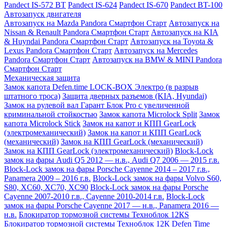
Pandect IS-572 BT
Pandect IS-624
Pandect IS-670
Pandect BT-100
Автозапуск двигателя
Автозапуск на Mazda Pandora Смартфон Старт
Автозапуск на
Nissan & Renault Pandora Смартфон Старт
Автозапуск на KIA
& Huyndai Pandora Смартфон Старт
Автозапуск на Toyota &
Lexus Pandora Смартфон Старт
Автозапуск на Mercedes
Pandora Смартфон Старт
Автозапуск на BMW & MINI Pandora
Смартфон Старт
Механическая защита
Замок капота Defen.time LOCK-BOX Электро (в разрыв
штатного троса)
Защита дверных разъемов (KIA, Hyundai)
Замок на рулевой вал Гарант Блок Pro с увеличенной
криминальной стойкостью
Замок капота Microlock Split
Замок
капота Microlock Stick
Замок на капот и КПП GearLock
(электромеханический)
Замок на капот и КПП GearLock
(механический)
Замок на КПП GearLock (механический)
Замок на КПП GearLock (электромеханический)
Block-Lock
замок на фары Audi Q5 2012 — н.в., Audi Q7 2006 — 2015 г.в.
Block-Lock замок на фары Porsche Cayenne 2014 – 2017 г.в.,
Panamera 2009 – 2016 г.в.
Block-Lock замок на фары Volvo S60,
S80, XC60, XC70, XC90
Block-Lock замок на фары Porsche
Cayenne 2007-2010 г.в., Cayenne 2010-2014 г.в.
Block-Lock
замок на фары Porsche Cayenne 2017 — н.в., Panamera 2016 —
н.в.
Блокиратор тормозной системы Техноблок 12КS
Блокиратор тормозной системы Техноблок 12К
Defen Time