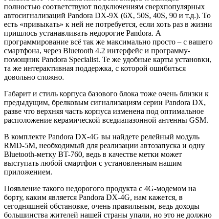
полностью соответствуют подключениям сверхпопулярных
автосигнализаций Pandora DX-9X (6X, 50S, 40S, 90 и т.д.). То
есть «привыкать» к ней не потребуется, если хоть раз в жизни
пришлось устанавливать недорогие Pandora. А
программирование всё так же максимально просто – с вашего
смартфона, через Bluetooth 4.2 интерфейс и программу-
помощник Pandora Specialist. Те же удобные карты установки,
та же интерактивная поддержка, с которой ошибиться
довольно сложно.
Габарит и стиль корпуса базового блока тоже очень близки к
предыдущим, брелковым сигнализациям серии Pandora DX,
разве что верхняя часть корпуса изменена под оптимальное
расположение керамической вседиапазонной антенны GSM.
В комплекте Pandora DX-4G вы найдете релейный модуль
RMD-5М, необходимый для реализации автозапуска и одну
Bluetooth-метку BT-760, ведь в качестве метки может
выступать любой смартфон с установленным нашим
приложением.
Появление такого недорогого продукта с 4G-модемом на
борту, каким является Pandora DX-4G, нам кажется, в
сегодняшней обстановке, очень правильным, ведь доходы
большинства жителей нашей страны упали, но это не должно