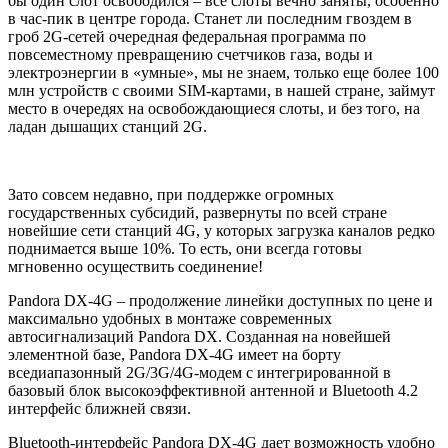
бы один слот освободился – все слоты вечно заняты, особенно
в час-пик в центре города. Станет ли последним гвоздем в
гроб 2G-сетей очередная федеральная программа по
повсеместному превращению счетчиков газа, воды и
электроэнергии в «умные», мы не знаем, только еще более 100
млн устройств с своими SIM-картами, в нашей стране, займут
место в очередях на освобождающиеся слоты, и без того, на
ладан дышащих станций 2G.
Зато совсем недавно, при поддержке огромных
государственных субсидий, развернуты по всей стране
новейшие сети станций 4G, у которых загрузка каналов редко
поднимается выше 10%. То есть, они всегда готовы
мгновенно осуществить соединение!
Pandora DX-4G – продолжение линейки доступных по цене и
максимально удобных в монтаже современных
автосигнализаций Pandora DX. Созданная на новейшей
элементной базе, Pandora DX-4G имеет на борту
вседиапазонный 2G/3G/4G-модем с интегрированной в
базовый блок высокоэффективной антенной и Bluetooth 4.2
интерфейс ближней связи.
Bluetooth-интерфейс Pandora DX-4G дает возможность удобно