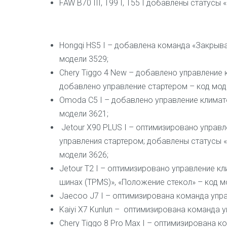
FAW B70 III, T99 I, T55 I добавлены статусы
Hongqi HS5 I – добавлена команда «Закрыв
модели 3529;
Chery Tiggo 4 New – добавлено управление 
добавлено управление стартером – код мод
Omoda C5 I – добавлено управление климато
модели 3621;
Jetour X90 PLUS I – оптимизировано управл
управления стартером; добавлены статусы «
модели 3626;
Jetour T2 I – оптимизировано управление к
шинах (TPMS)», «Положение стекол» – код м
Jaecoo J7 I – оптимизирована команда упра
Kaiyi X7 Kunlun – оптимизирована команда 
Chery Tiggo 8 Pro Max I – оптимизирована к