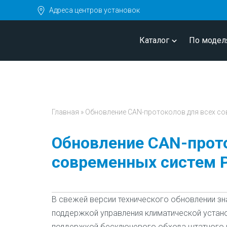
Адреса центров установок
Каталог
По модел
Главная
»
Обновление CAN-протоколов для всех со
Обновление CAN-прото
современных систем P
В свежей версии технического обновлении зн
поддержкой управления климатической устано
поддержкой бесключевого обхода штатного 