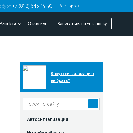
+7 (812) 645-19-90
Все города
рбург
Pandora
Отзывы
Записаться
на установку
Какую сигнализацию
выбрать?
Автосигнализации
Иммобилайзеры