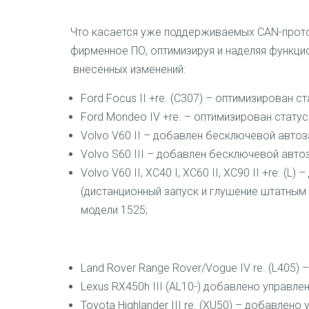
Что касается уже поддерживаемых CAN-прот
фирменное ПО, оптимизируя и наделяя функц
внесенных изменений:
Ford Focus II +re. (C307) – оптимизирован ст
Ford Mondeo IV +re. – оптимизирован статус
Volvo V60 II – добавлен бесключевой автоз
Volvo S60 III – добавлен бесключевой авто
Volvo V60 II, XC40 I, XC60 II, XC90 II +re. (
(дистанционный запуск и глушение штатным 
модели 1525;
Land Rover Range Rover/Vogue IV re. (L405)
Lexus RX450h III (AL10-) добавлено управлен
Toyota Highlander III re. (XU50) – добавлено