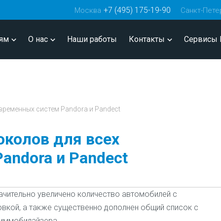
+7 (495) 175-19-90
Москва
Санкт-Пете
ям
О нас
Наши работы
Контакты
Сервисы 
временных систем Pandora и Pandect
колов для всех
andora и Pandect
ачительно увеличено количество автомобилей с
вкой, а также существенно дополнен общий список с
иммобилайзера.