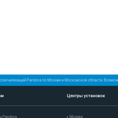
осигнализаций Pandora по Москве и Московской области. Возмож
ам
Центры установок
ы Pandora
Москва