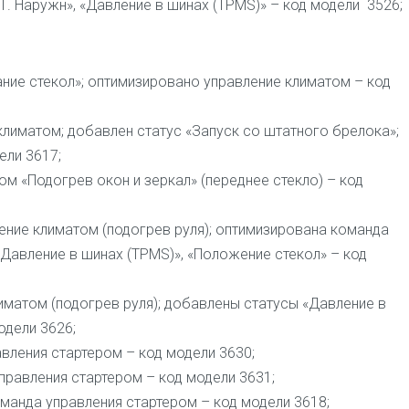
 «Т. Наружн», «Давление в шинах (TPMS)» – код модели 3526;
ание стекол»; оптимизировано управление климатом – код
климатом; добавлен статус «Запуск со штатного брелока»;
ели 3617;
м «Подогрев окон и зеркал» (переднее стекло) – код
ение климатом (подогрев руля); оптимизирована команда
Давление в шинах (TPMS)», «Положение стекол» – код
лиматом (подогрев руля); добавлены статусы «Давление в
одели 3626;
вления стартером – код модели 3630;
управления стартером – код модели 3631;
оманда управления стартером – код модели 3618;