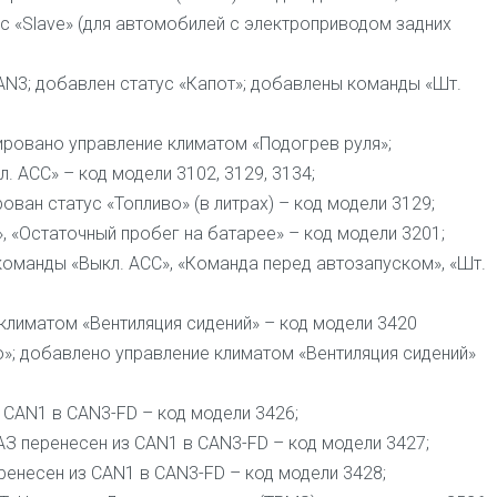
с «Slave» (для автомобилей с электроприводом задних
AN3; добавлен статус «Капот»; добавлены команды «Шт.
мизировано управление климатом «Подогрев руля»;
. ACC» – код модели 3102, 3129, 3134;
рован статус «Топливо» (в литрах) – код модели 3129;
C», «Остаточный пробег на батарее» – код модели 3201;
 команды «Выкл. ACC», «Команда перед автозапуском», «Шт.
 климатом «Вентиляция сидений» – код модели 3420
о»; добавлено управление климатом «Вентиляция сидений»
з CAN1 в CAN3-FD – код модели 3426;
го АЗ перенесен из CAN1 в CAN3-FD – код модели 3427;
перенесен из CAN1 в CAN3-FD – код модели 3428;