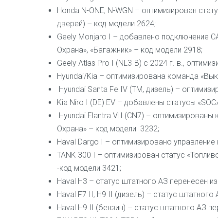
Honda N-ONE, N-WGN – оптимизирован стату
дверей) – код модели 2624;
Geely Monjaro I – добавлено подключение C
Охрана», «Багажник» – код модели 2918;
Geely Atlas Pro I (NL3-B) с 2024 г. в., опти
Hyundai/Kia – оптимизирована команда «Выкл
Hyundai Santa Fe IV (TM, дизель) – оптимизи
Kia Niro I (DE) EV – добавлены статусы «SO
Hyundai Elantra VII (CN7) – оптимизированы
Охрана» – код модели 3232;
Haval Dargo I – оптимизировано управление
TANK 300 I – оптимизирован статус «Топлив
-код модели 3421;
Haval H3 – статус штатного АЗ перенесен и
Haval F7 II, H9 II (дизель) – статус штатно
Haval H9 II (бензин) – статус штатного АЗ 