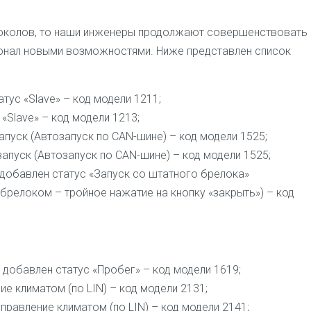
околов, то наши инженеры продолжают совершенствовать
ионал новыми возможностями. Ниже представлен список
атус «Slave» – код модели 1211;
 «Slave» – код модели 1213;
апуск (Автозапуск по CAN-шине) – код модели 1525;
запуск (Автозапуск по CAN-шине) – код модели 1525;
L) – добавлен статус «Запуск со штатного брелока»
брелоком – тройное нажатие на кнопку «закрыть») – код
 – добавлен статус «Пробег» – код модели 1619;
ие климатом (по LIN) – код модели 2131;
 управление климатом (по LIN) – код модели 2141;