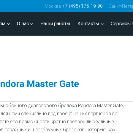
+7 (495) 175-19-90
Москва
Санкт-Пете
ям
О нас
Наши работы
Контакты
Сервисы 
ndora Master Gate
льнобойного диалогового брелока Pandora Master Gate,
ался нами специально под проект наших партнеров по
тате его возможности кратно превзошли реальные
в гаражных и шлагбаумных брелоков, которые, как