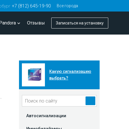
+7 (812) 645-19-90
Все города
рбург
Pandora
Отзывы
Записаться
на установку
Какую сигнализацию
выбрать?
Автосигнализации
Иммобилайзеры