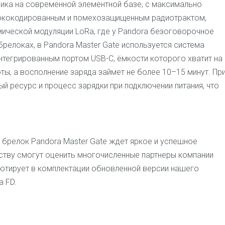
ика на современной элементной базе, с максимально
ококодированным и помехозащищенным радиотрактом,
ической модуляции LoRa, где у Pandora безоговорочное
брелоках, в Pandora Master Gate используется система
интегрированным портом USB-C, ёмкости которого хватит на
ы, а восполнение заряда займет не более 10–15 минут. Пр
й ресурс и процесс зарядки при подключении питания, что
брелок Pandora Master Gate ждет яркое и успешное
ству смогут оценить многочисленные партнеры компании
бютирует в комплектации обновленной версии нашего
a FD.