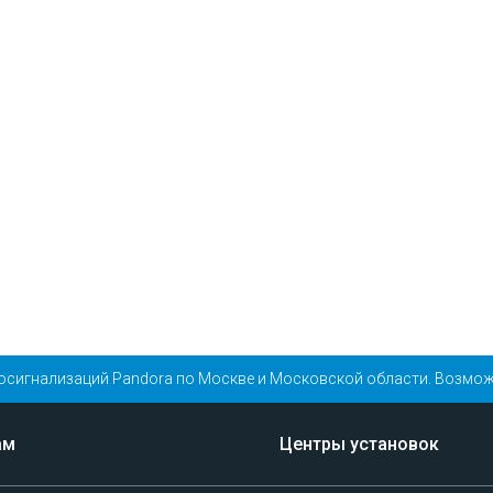
осигнализаций Pandora по Москве и Московской области. Возмож
ам
Центры установок