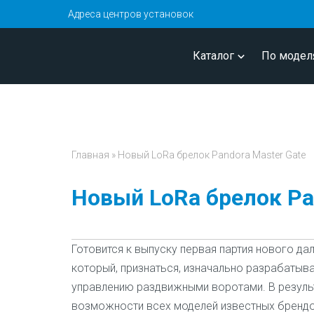
Адреса центров установок
Каталог
По модел
Главная
»
Новый LoRa брелок Pandora Master Gate
Новый LoRa брелок Pa
Готовится к выпуску первая партия нового да
который, признаться, изначально разрабатыв
управлению раздвижными воротами. В резуль
возможности всех моделей известных брендо