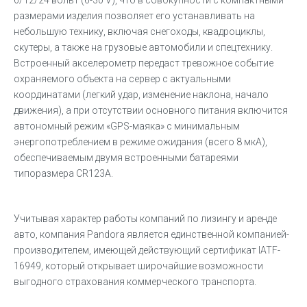
6/12/24 вольт (6-30 V), что в совокупности с компактными
размерами изделия позволяет его устанавливать на
небольшую технику, включая снегоходы, квадроциклы,
скутеры, а также на грузовые автомобили и спецтехнику.
Встроенный акселерометр передаст тревожное событие
охраняемого объекта на сервер с актуальными
координатами (легкий удар, изменение наклона, начало
движения), а при отсутствии основного питания включится
автономный режим «GPS-маяка» с минимальным
энергопотреблением в режиме ожидания (всего 8 мкА),
обеспечиваемым двумя встроенными батареями
типоразмера CR123A.
Учитывая характер работы компаний по лизингу и аренде
авто, компания Pandora является единственной компанией-
производителем, имеющей действующий сертификат IATF-
16949, который открывает широчайшие возможности
выгодного страхования коммерческого транспорта.