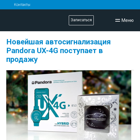
Контакты
Меню
Записаться
Новейшая автосигнализация
Pandora UX-4G поступает в
продажу