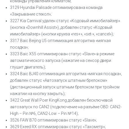
команды управления климатом;
3129 Hyundai Palisade оптимизирована команда
«Закрывание стекол»;
3227 Kia Carnival удален статус «Кодовый иммобилайзер»
(кнопка «Downhill Assist»), добавлен статус «Кодовый
иммобилайзер» (кнопки круиза «res+», «set-», «cancel»);
3317 Baic Beijing U5 оптимизация алгоритма «мягкая
посадка»;
3323 Baic X55 оптимизирован статус «Slave» в режиме
автоматического запуска (нажатие на сенсор двери
глушит двигатель);
3324 Baic BJ40 оптимизация алгоритма «мягкая посадка»,
добавлен статус «Автозапуск штатным брелоком»
(дистанционный запуск штатным брелоком при тройном
нажатии на кнопку закрыть);
3422 Great Wall Poer KingKong добавлен бесключевой
автозапуск по CAN2 (подключение на разъёме OBD: CAN2-
High – Pin №6, CAN2-Low – Pin №14);
3526 FAW B70 оптимизирован статус «Slave»;
3629 Exeed RX оптимизирован статус «Тахометр»;