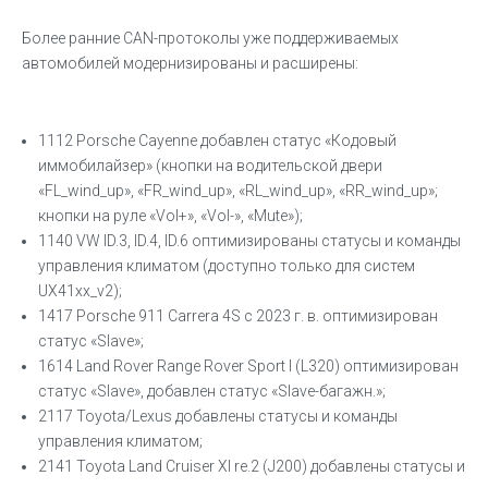
Более ранние CAN-протоколы уже поддерживаемых
автомобилей модернизированы и расширены:
1112 Porsche Cayenne добавлен статус «Кодовый
иммобилайзер» (кнопки на водительской двери
«FL_wind_up», «FR_wind_up», «RL_wind_up», «RR_wind_up»;
кнопки на руле «Vol+», «Vol-», «Mute»);
1140 VW ID.3, ID.4, ID.6 оптимизированы статусы и команды
управления климатом (доступно только для систем
UX41xx_v2);
1417 Porsche 911 Carrera 4S с 2023 г. в. оптимизирован
статус «Slave»;
1614 Land Rover Range Rover Sport I (L320) оптимизирован
статус «Slave», добавлен статус «Slave-багажн.»;
2117 Toyota/Lexus добавлены статусы и команды
управления климатом;
2141 Toyota Land Cruiser XI re.2 (J200) добавлены статусы и