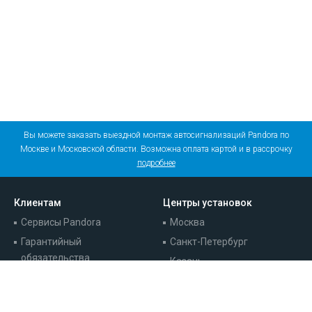
Вы можете заказать выездной монтаж автосигнализаций Pandora по
Москве и Московской области. Возможна оплата картой и в рассрочку
подробнее
Клиентам
Центры установок
Сервисы Pandora
Москва
Гарантийный
Санкт-Петербург
обязательства
Казань
Записаться на установку
Краснодар
Наши работы
Ростов-на-Дону