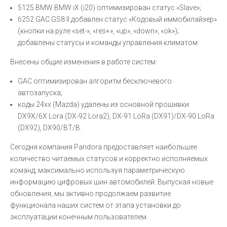
5125 BMW BMW iX (i20) оптимизирован статус «Slave»;
6252 GAC GS8 II добавлен статус «Кодовый иммобилайзер»
(кнопки на руле «set-», «res+», «up», «down», «ok»);
добавлены статусы и команды управления климатом.
Внесены общие изменения в работе систем:
GAC оптимизирован алгоритм бесключевого
автозапуска;
коды 24xx (Mazda) удалены из основной прошивки
DX9X/6X Lora (DX-92 Lora2), DX-91 LoRa (DX91)/DX-90 LoRa
(DX92), DX90/BT/B.
Сегодня компания Pandora предоставляет наибольшее
количество читаемых статусов и корректно исполняемых
команд, максимально используя параметрическую
информацию цифровых шин автомобилей. Выпуская новые
обновления, мы активно продолжаем развитие
функционала наших систем от этапа установки до
эксплуатации конечным пользователем.