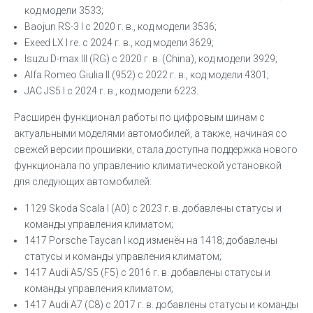
код модели 3533;
Baojun RS-3 I с 2020 г. в., код модели 3536;
Exeed LX I re. с 2024 г. в., код модели 3629;
Isuzu D-max III (RG) с 2020 г. в. (China), код модели 3929;
Alfa Romeo Giulia II (952) с 2022 г. в., код модели 4301;
JAC JS5 I с 2024 г. в., код модели 6223.
Расширен функционал работы по цифровым шинам с
актуальными моделями автомобилей, а также, начиная со
свежей версии прошивки, стала доступна поддержка нового
функционала по управлению климатической установкой
для следующих автомобилей:
1129 Skoda Scala I (A0) с 2023 г. в. добавлены статусы и
команды управления климатом;
1417 Porsche Taycan I код изменён на 1418; добавлены
статусы и команды управления климатом;
1417 Audi A5/S5 (F5) с 2016 г. в. добавлены статусы и
команды управления климатом;
1417 Audi А7 (C8) с 2017 г. в. добавлены статусы и команды