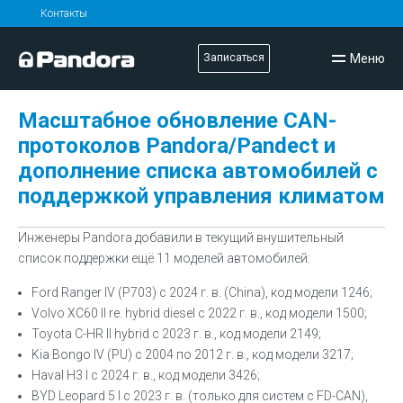
Контакты
Меню
Записаться
Масштабное обновление CAN-
протоколов Pandora/Pandect и
дополнение списка автомобилей с
поддержкой управления климатом
Инженеры Pandora добавили в текущий внушительный
список поддержки ещё 11 моделей автомобилей:
Ford Ranger IV (P703) с 2024 г. в. (China), код модели 1246;
Volvo XC60 II re. hybrid diesel с 2022 г. в., код модели 1500;
Toyota C-HR II hybrid с 2023 г. в., код модели 2149;
Kia Bongo IV (PU) с 2004 по 2012 г. в., код модели 3217;
Haval H3 I с 2024 г. в., код модели 3426;
BYD Leopard 5 I с 2023 г. в. (только для систем с FD-CAN),