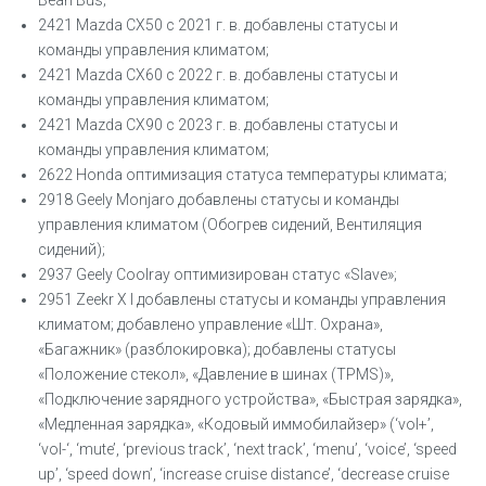
Bean Bus;
2421 Mazda СX50 с 2021 г. в. добавлены статусы и
команды управления климатом;
2421 Mazda CX60 с 2022 г. в. добавлены статусы и
команды управления климатом;
2421 Mazda CX90 с 2023 г. в. добавлены статусы и
команды управления климатом;
2622 Honda оптимизация статуса температуры климата;
2918 Geely Monjaro добавлены статусы и команды
управления климатом (Обогрев сидений, Вентиляция
сидений);
2937 Geely Coolray оптимизирован статус «Slave»;
2951 Zeekr X I добавлены статусы и команды управления
климатом; добавлено управление «Шт. Охрана»,
«Багажник» (разблокировка); добавлены статусы
«Положение стекол», «Давление в шинах (TPMS)»,
«Подключение зарядного устройства», «Быстрая зарядка»,
«Медленная зарядка», «Кодовый иммобилайзер» (‘vol+’,
‘vol-‘, ‘mute’, ‘previous track’, ‘next track’, ‘menu’, ‘voice’, ‘speed
up’, ‘speed down’, ‘increase cruise distance’, ‘decrease cruise