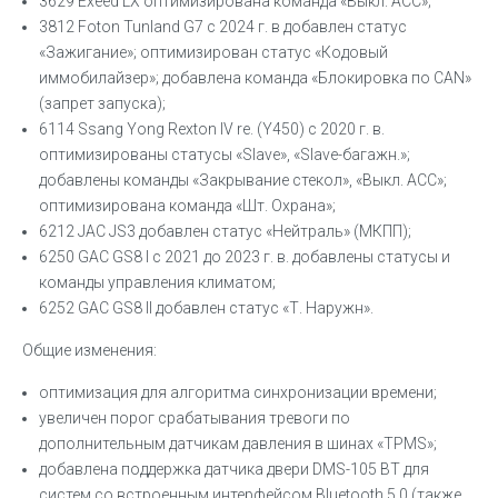
3629 Exeed LX оптимизирована команда «Выкл. ACC»;
3812 Foton Tunland G7 с 2024 г. в добавлен статус
«Зажигание»; оптимизирован статус «Кодовый
иммобилайзер»; добавлена команда «Блокировка по CAN»
(запрет запуска);
6114 Ssang Yong Rexton IV re. (Y450) с 2020 г. в.
оптимизированы статусы «Slave», «Slave-багажн.»;
добавлены команды «Закрывание стекол», «Выкл. ACC»;
оптимизирована команда «Шт. Охрана»;
6212 JAC JS3 добавлен статус «Нейтраль» (МКПП);
6250 GAC GS8 I с 2021 до 2023 г. в. добавлены статусы и
команды управления климатом;
6252 GAC GS8 II добавлен статус «Т. Наружн».
Общие изменения:
оптимизация для алгоритма синхронизации времени;
увеличен порог срабатывания тревоги по
дополнительным датчикам давления в шинах «TPMS»;
добавлена поддержка датчика двери DMS-105 BT для
систем со встроенным интерфейсом Bluetooth 5.0 (также