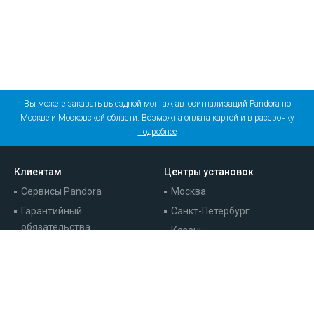
Вы можете заказать выездной монтаж автосигнализаций Pandora по
Москве и Московской области. Возможна оплата картой и в рассрочку
подробнее
Клиентам
Центры установок
Сервисы Pandora
Москва
Гарантийный
Санкт-Петербург
обязательства
Казань
Записаться на установку
Краснодар
Наши работы
Ростов-на-Дону
Отзывы