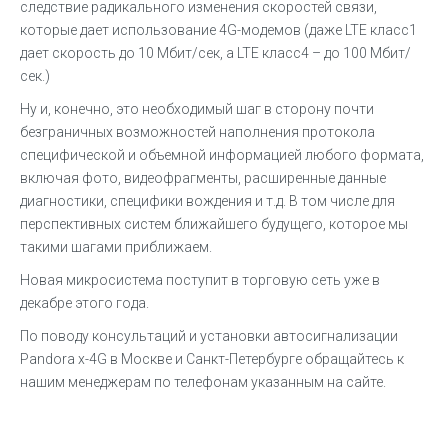
следствие радикального изменения скоростей связи,
которые дает использование 4G-модемов (даже LTE класс1
дает скорость до 10 Мбит/сек, а LTE класс4 – до 100 Мбит/
сек.)
Ну и, конечно, это необходимый шаг в сторону почти
безграничных возможностей наполнения протокола
специфической и объемной информацией любого формата,
включая фото, видеофрагменты, расширенные данные
диагностики, специфики вождения и т.д. В том числе для
перспективных систем ближайшего будущего, которое мы
такими шагами приближаем.
Новая микросистема поступит в торговую сеть уже в
декабре этого года.
По поводу консультаций и установки автосигнализации
Pandora x-4G в Москве и Санкт-Петербурге обращайтесь к
нашим менеджерам по телефонам указанным на сайте.