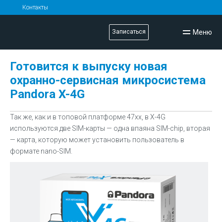
Контакты
Меню
Записаться
Готовится к выпуску новая
охранно-сервисная микросистема
Pandora X-4G
Так же, как и в топовой платформе 47хх, в X-4G
используются две SIM-карты — одна впаяна SIM-chip, вторая
— карта, которую может установить пользователь в
формате nano-SIM.