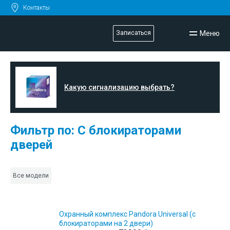
Контакты
Меню
Записаться
Какую сигнализацию выбрать?
Фильтр по: С блокираторами
дверей
Все модели
Охранный комплекс Pandora Universal (с
блокираторами на 2 двери)