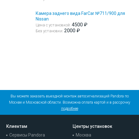
Камера заднего вида FarCar №711/900 для
Nissan
4500 ₽
Цена с установкой:
2000 ₽
Без установки:
Вы можете заказать выездной монтаж автосигнализаций Pandora по
Москве и Московской области. Возможна оплата картой и в рассрочку
подробнее
Клиентам
Центры установок
Сервисы Pandora
Москва