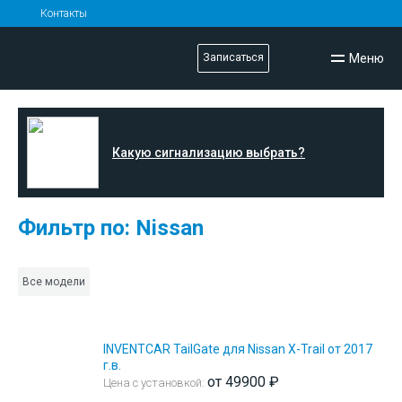
Контакты
Меню
Записаться
Какую сигнализацию выбрать?
Фильтр по: Nissan
Все модели
INVENTCAR TailGate для Nissan X-Trail от 2017
г.в.
от 49900 ₽
Цена с установкой: