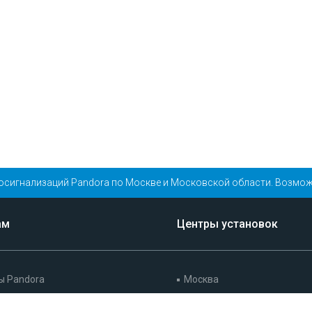
осигнализаций Pandora по Москве и Московской области. Возмож
ам
Центры установок
ы Pandora
Москва
ийный обязательства
Санкт-Петербург