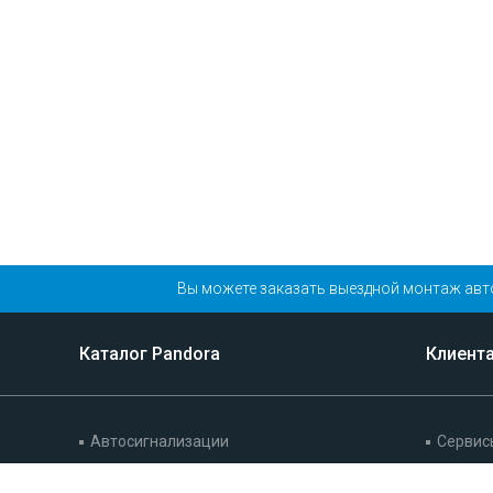
Вы можете заказать выездной монтаж авт
Каталог Pandora
Клиент
Автосигнализации
Сервис
Иммобилайзеры
Гарант