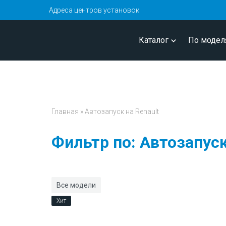
Адреса центров установок
Каталог
По модел
Главная
»
Автозапуск на Renault
Фильтр по: Автозапуск
Все модели
Хит