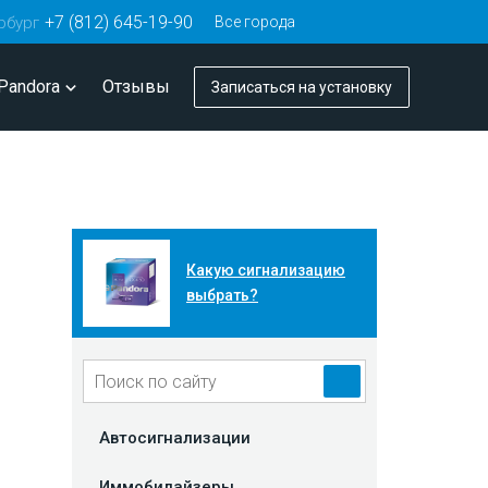
+7 (812) 645-19-90
Все города
рбург
Pandora
Отзывы
Записаться
на установку
Какую сигнализацию
выбрать?
Автосигнализации
Иммобилайзеры