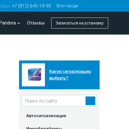
+7 (812) 645-19-90
Все города
рбург
Pandora
Отзывы
Записаться
на установку
Какую сигнализацию
выбрать?
Автосигнализации
Иммобилайзеры