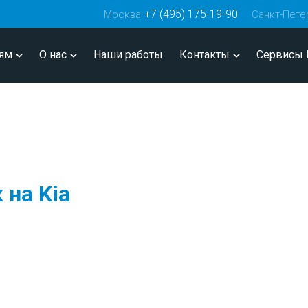
+7 (495) 175-19-90
Москва
Санкт-Пете
ям
О нас
Наши работы
Контакты
Сервисы 
 на Kia