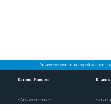
Вы можете заказать выездной монтаж авт
Каталог Pandora
Клиент
Автосигнализации
Сервис
Иммобилайзеры
Гарант