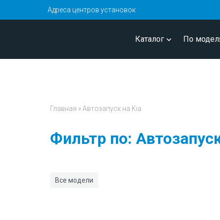
Адреса центров установок
Каталог
По модел
Главная
»
Автозапуск на Kia
Фильтр по: Автозапуск
Все модели