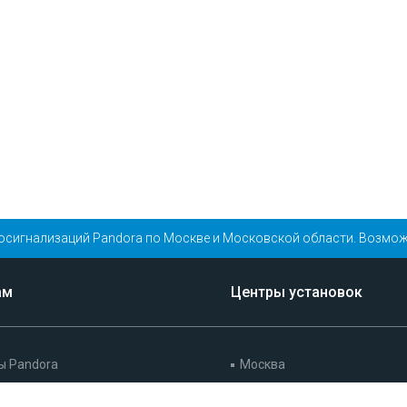
осигнализаций Pandora по Москве и Московской области. Возмож
ам
Центры установок
ы Pandora
Москва
ийный обязательства
Санкт-Петербург