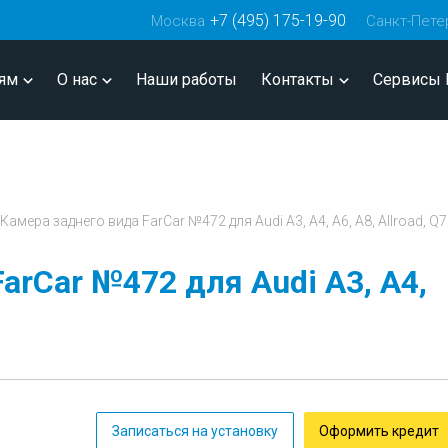
+7 (495) 175-19-90
Москва
Санкт-Пете
ям
О нас
Наши работы
Контакты
Сервисы 
Камера заднего вида FarCar №472 для Audi А3, A4, A6, А8, Allroad, Q7
arCar №472 для Audi А3, A4,
Записаться на установку
Оформить кредит