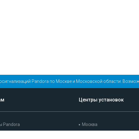
осигнализаций Pandora по Москве и Московской области. Возмож
ам
Центры установок
ы Pandora
Москва
ийный обязательства
Санкт-Петербург