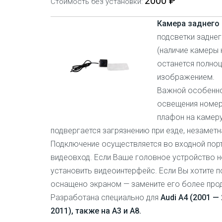
2000 ₽
Стоимость без установки:
Камера заднего
подсветки задне
(наличие камеры 
останется полноц
изображением.
Важной особенно
освещения номера
плафон на камер
подвергается загрязнению при езде, незаметн
Подключение осуществляется во входной пор
видеовход. Если Ваше головное устройство 
установить видеоинтерфейс. Если Вы хотите п
оснащено экраном — замените его более про
Разработана специально для
Audi
A4 (2001 — 
2011),
также на А3 и А8.