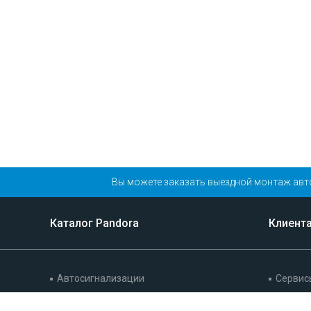
Вы можете заказать выездной монтаж авт
Каталог Pandora
Клиент
Автосигнализации
Сервис
Иммобилайзеры
Гарант