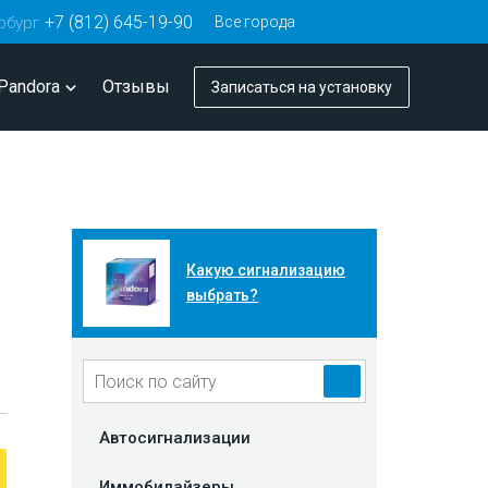
+7 (812) 645-19-90
Все города
рбург
Pandora
Отзывы
Записаться
на установку
Какую сигнализацию
выбрать?
Автосигнализации
Иммобилайзеры