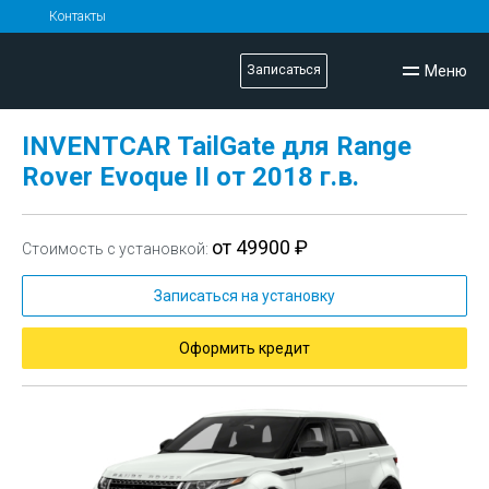
Контакты
Меню
Записаться
INVENTCAR TailGate для Range
Rover Evoque II от 2018 г.в.
от 49900 ₽
Стоимость с установкой:
Записаться на установку
Оформить кредит