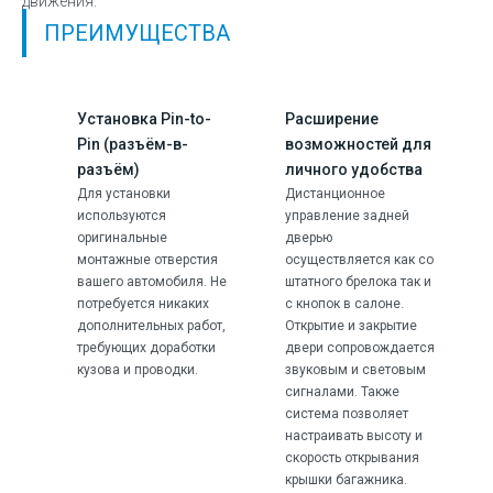
движения.
ПРЕИМУЩЕСТВА
Установка Pin-to-
Расширение
Pin (разъём-в-
возможностей для
разъём)
личного удобства
Для установки
Дистанционное
используются
управление задней
оригинальные
дверью
монтажные отверстия
осуществляется как со
вашего автомобиля. Не
штатного брелока так и
потребуется никаких
с кнопок в салоне.
дополнительных работ,
Открытие и закрытие
требующих доработки
двери сопровождается
кузова и проводки.
звуковым и световым
сигналами. Также
система позволяет
настраивать высоту и
скорость открывания
крышки багажника.