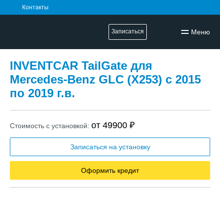
Контакты
Меню
Записаться
INVENTCAR TailGate для
Mercedes-Benz GLC (X253) с 2015
по 2019 г.в.
от 49900 ₽
Стоимость с установкой:
Записаться на установку
Оформить кредит