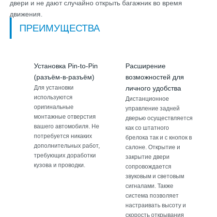
двери и не дают случайно открыть багажник во время
движения.
ПРЕИМУЩЕСТВА
Установка Pin-to-Pin
Расширение
(разъём-в-разъём)
возможностей для
Для установки
личного удобства
используются
Дистанционное
оригинальные
управление задней
монтажные отверстия
дверью осуществляется
вашего автомобиля. Не
как со штатного
потребуется никаких
брелока так и с кнопок в
дополнительных работ,
салоне. Открытие и
требующих доработки
закрытие двери
кузова и проводки.
сопровождается
звуковым и световым
сигналами. Также
система позволяет
настраивать высоту и
скорость открывания