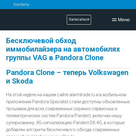
Контакты
Меню
Записаться
Бесключевой обход
иммобилайзера на автомобилях
группы VAG в Pandora Clone
Pandora Clone – теперь Volkswagen
и Skoda
На этой неделе на нашем сайте alarmtrade.ru и в мобильном
приложении Pandora Specialist стали доступны обновленные
прошивки для всех современных охранно-сервисных и
телеметрических систем Pandora/Pandect, включая нашу
суперновинку, 4G-сигнализацию Pandect DX-4G, в которые
добавлен алгоритм бесключевого обхода современных